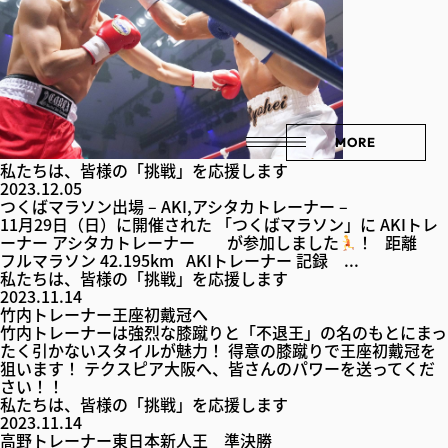
MORE
私たちは、皆様の「挑戦」を応援します
2023.12.05
つくばマラソン出場 – AKI,アシタカトレーナー –
11月29日（日）に開催された 「つくばマラソン」に AKIトレ
ーナー アシタカトレーナー が参加しました
！ 距離
フルマラソン 42.195km AKIトレーナー 記録 ...
私たちは、皆様の「挑戦」を応援します
2023.11.14
竹内トレーナー王座初戴冠へ
竹内トレーナーは強烈な膝蹴りと「不退王」の名のもとにまっ
たく引かないスタイルが魅力！ 得意の膝蹴りで王座初戴冠を
狙います！ テクスピア大阪へ、皆さんのパワーを送ってくだ
さい！！
私たちは、皆様の「挑戦」を応援します
2023.11.14
高野トレーナー東日本新人王 準決勝