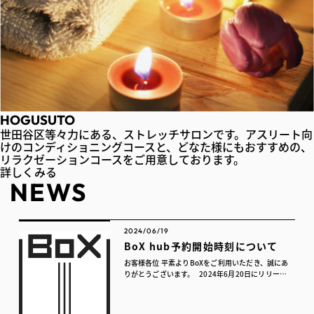
HOGUSUTO
世田谷区等々力にある、ストレッチサロンです。アスリート向
けのコンディショニングコースと、どなた様にもおすすめの、
リラクゼーションコースをご用意しております。
詳しくみる
NEWS
2024/06/19
BoX hub予約開始時刻について
お客様各位 平素よりBoXをご利用いただき、誠にあ
りがとうございます。 2024年6月20日にリリース
を予定しておりました新しい予約システム「Box
Hub」につきまして、リリース時間の記載が漏れて
いたこと...