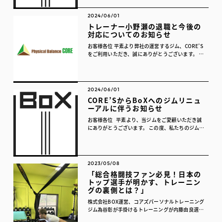
2024/06/01
トレーナー小野瀬の退職と今後の
対応についてのお知らせ
お客様各位 平素より弊社の運営するジム、CORE’S
をご利用いただき、誠にありがとうございます。
このたび、当ジムのトレーナーである小野瀬が、業
務委託契約の終了に伴い、2024年6月30日をもち
まして退職す...
2024/06/01
CORE’SからBoXへのジムリニュ
ーアルに伴うお知らせ
お客様各位 平素より、当ジムをご愛顧いただき誠
にありがとうございます。 この度、私たちのジムの
名称を「CORE’S (コアズ)」から「BoX(ボック
ス)」に変更し、併せてサービスの価格体系を見
直...
2023/05/08
「総合格闘技ファン必見！日本の
トップ選手が明かす、トレーニン
グの裏側とは？」
株式会社BOX運営、コアズパーソナルトレーニング
ジム為谷彰が手掛けるトレーニングが内藤由良選手
の勝利に大きく貢献！アメリカ拠点でも日本で最終