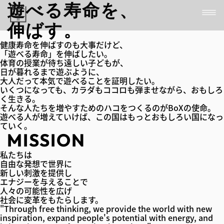
遊
べる
寿命
を、
伸
ばす。
健康寿命を伸ばすのも大事だけど、
「遊べる寿命」を伸ばしたい。
体育の授業が待ち遠しい子どもが、
日が暮れるまで遊ぶように、
大人だって本気で遊べることを証明したい。
いくつになっても、カラダもココロも弾ませながら、おもしろ
く生きる。
そんな人たちを増やすためのハコをつくるのがBoXの使命。
遊べる人が増えていけば、この国はもっとおもしろい国になっ
ていく。
MISSION
私たちは
自由な発想で世界に
新しい刺激を提供し
エナジーを与えることで
人々の可能性を広げ
社会に変革をもたらします。
"Through free thinking, we provide the world with new
inspiration, expand people's potential with energy, and