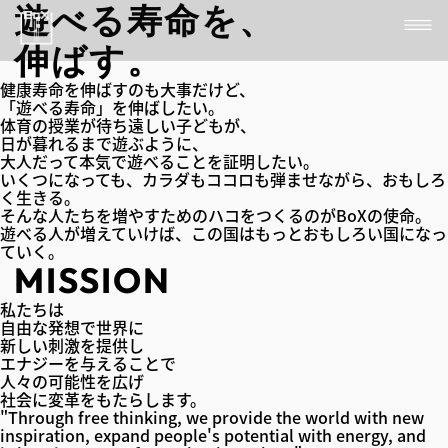
遊
べる
寿命
を、
伸
ばす。
健康寿命を伸ばすのも大事だけど、
「遊べる寿命」を伸ばしたい。
体育の授業が待ち遠しい子どもが、
日が暮れるまで遊ぶように、
大人だって本気で遊べることを証明したい。
いくつになっても、カラダもココロも弾ませながら、おもしろ
く生きる。
そんな人たちを増やすためのハコをつくるのがBoXの使命。
遊べる人が増えていけば、この国はもっとおもしろい国になっ
ていく。
MISSION
私たちは
自由な発想で世界に
新しい刺激を提供し
エナジーを与えることで
人々の可能性を広げ
社会に変革をもたらします。
"Through free thinking, we provide the world with new
inspiration, expand people's potential with energy, and