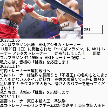
MORE
私たちは、皆様の「挑戦」を応援します
2023.12.05
つくばマラソン出場 – AKI,アシタカトレーナー –
11月29日（日）に開催された 「つくばマラソン」に AKIトレ
ーナー アシタカトレーナー が参加しました
！ 距離
フルマラソン 42.195km AKIトレーナー 記録 ...
私たちは、皆様の「挑戦」を応援します
2023.11.14
竹内トレーナー王座初戴冠へ
竹内トレーナーは強烈な膝蹴りと「不退王」の名のもとにまっ
たく引かないスタイルが魅力！ 得意の膝蹴りで王座初戴冠を
狙います！ テクスピア大阪へ、皆さんのパワーを送ってくだ
さい！！
私たちは、皆様の「挑戦」を応援します
2023.11.14
高野トレーナー東日本新人王 準決勝
高野トレーナーのリングネームは伊吹遼平！ 東日本新人王ト