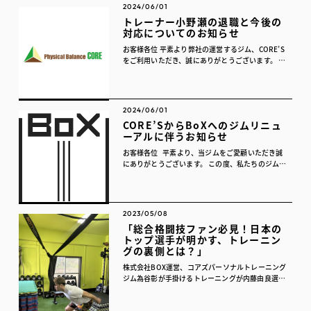
2024/06/01
トレーナー小野瀬の退職と今後の
対応についてのお知らせ
お客様各位 平素より弊社の運営するジム、CORE’S
をご利用いただき、誠にありがとうございます。
このたび、当ジムのトレーナーである小野瀬が、業
務委託契約の終了に伴い、2024年6月30日をもち
まして退職す...
2024/06/01
CORE’SからBoXへのジムリニュ
ーアルに伴うお知らせ
お客様各位 平素より、当ジムをご愛顧いただき誠
にありがとうございます。 この度、私たちのジムの
名称を「CORE’S (コアズ)」から「BoX(ボック
ス)」に変更し、併せてサービスの価格体系を見
直...
2023/05/08
「総合格闘技ファン必見！日本の
トップ選手が明かす、トレーニン
グの裏側とは？」
株式会社BOX運営、コアズパーソナルトレーニング
ジム為谷彰が手掛けるトレーニングが内藤由良選手
の勝利に大きく貢献！アメリカ拠点でも日本で最終
調整 内藤由良選手の勝利に貢献したパーソナルト